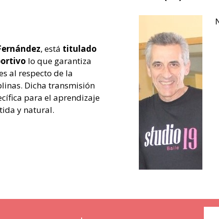
N
Fernández
, está
titulado
portivo
lo que garantiza
s al respecto de la
plinas. Dicha transmisión
cífica para el aprendizaje
ida y natural.