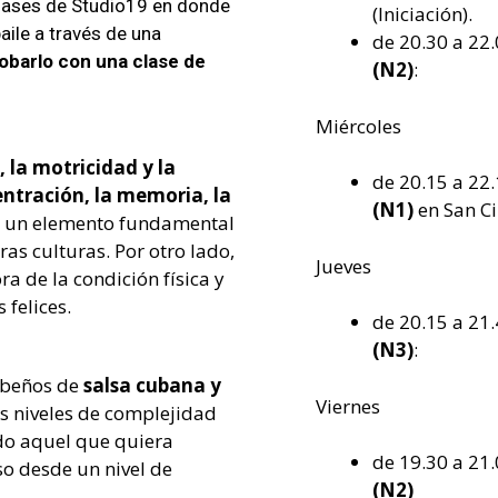
clases de Studio19 en donde
(Iniciación).
aile a través de una
de 20.30 a 22
barlo con una clase de
(N2)
:
Miércoles
 la motricidad y la
de 20.15 a 22
entración, la memoria, la
(N1)
en San C
r un elemento fundamental
ras culturas. Por otro lado,
Jueves
a de la condición física y
 felices.
de 20.15 a 21
(N3)
:
ibeños de
salsa cubana y
Viernes
s niveles de complejidad
do aquel que quiera
de 19.30 a 21
so desde un nivel de
(N2)