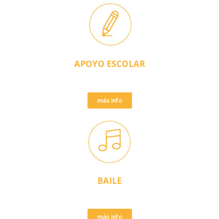
APOYO ESCOLAR
más info
BAILE
más info