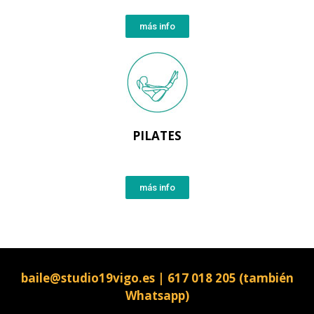
más info
PILATES
más info
baile@studio19vigo.es | 617 018 205 (también
Whatsapp)